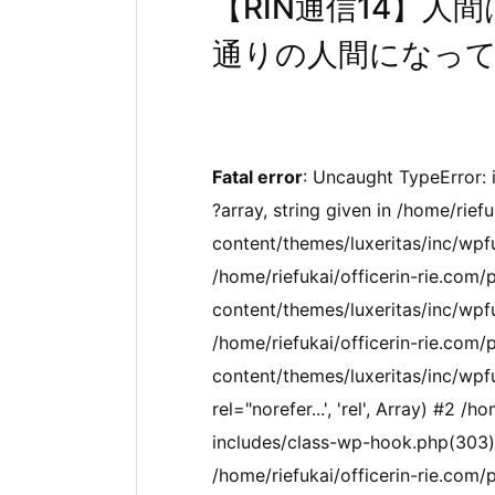
【RIN通信14】
通りの人間になっ
Fatal error
: Uncaught TypeError: 
?array, string given in /home/rief
content/themes/luxeritas/inc/wpf
/home/riefukai/officerin-rie.com/
content/themes/luxeritas/inc/wpfu
/home/riefukai/officerin-rie.com/
content/themes/luxeritas/inc/wpf
rel="norefer...', 'rel', Array) #2 
includes/class-wp-hook.php(303): 
/home/riefukai/officerin-rie.com/