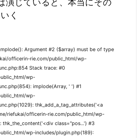
人間は演じていると、本当にその
ていく
implode(): Argument #2 ($array) must be of type
ukai/officerin-rie.com/public_html/wp-
unc.php:854 Stack trace: #0
public_html/wp-
nc.php(854): implode(Array, ' ') #1
public_html/wp-
unc.php(1029): thk_add_a_tag_attributes('<a
/home/riefukai/officerin-rie.com/public_html/wp-
thk_the_content('<div class="pos...') #3
public_html/wp-includes/plugin.php(189):