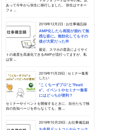
マネフォワード歴６年の私、訳
あって今年から弥生に移行しました。 弥生はマネー
フォ ...
2019年12月2日
:
お仕事備忘録
AMP化したら画面が崩れて無
残な姿に。無効化してもその
後が大変だった件
最近、スマホの普及によりサイ
トの速度を高速化できるAMPが流行ってますが、私
は安 ...
2019年11月29日
:
セミナー集客
したい
“こくちーずプロ”と“Peati
x”、イベントやセミナー集客
にはどっちが便利？
セミナーやイベントを開催するときに、自分たちで独
自の告知ページを作らなくても、無 ...
2019年10月29日
:
お仕事備忘録
お名前ドットコムからエック