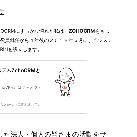
立
OCRMにすっかり惚れた私は、
ZOHOCRMをもっ
役員就任から４年後の２０１８年６月に、当システ
RINを設立します。
ムZohoCRMと
oCRMとは？ – オフィ
7/12/zoho-crmに惚れまして...
した法人・個人の皆さまの活動をサ