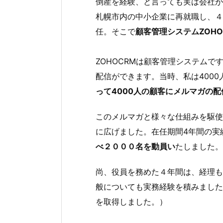
倒産を経験、と言っても実は会社が
札幌市内の中小企業に再就職し、４
任。そこで
顧客管理システムZOH
ZOHOCRMは顧客管理システム
配信ができます。当時、私は400
って4000人の顧客にメルマガの
このメルマガと様々な仕組みを駆使
に広げました。在任期間4年間の実
べ２０００名を動員い
たしました。
尚、役員を務めた４年間は、経理も
般についても実務経験を積みました
を取得しました。）