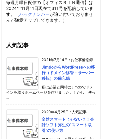
毎週月曜日配信の【オフィスＲＩＮ通信】は
2024年11月11日現在で311号を配信していま
す。（
バックナンバー
が追い付いておりませ
んが随意アップしてきます。）
人気記事
2021年7月14日
:
お仕事備忘録
JimdoからWordPressへの移
行（ドメイン移管・サーバー
移転）の備忘録
私は起業と同時にJimdoでドメ
インを取りホームページを作りました。しかし、使っ
...
2020年4月25日
:
人気記事
全然スマートじゃない？！会
計ソフト弥生の“スマート取
引”の使い方