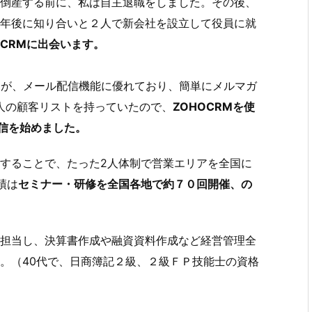
倒産する前に、私は自主退職をしました。その後、
年後に知り合いと２人で新会社を設立して役員に就
OCRMに出会います。
ですが、メール配信機能に優れており、簡単にメルマガ
0人の顧客リストを持っていたので、
ZOHOCRMを使
配信を始めました。
することで、たった2人体制で営業エリアを全国に
績は
セミナー・研修を全国各地で約７０回開催、の
担当し、決算書作成や融資資料作成など経営管理全
。（40代で、日商簿記２級、２級ＦＰ技能士の資格