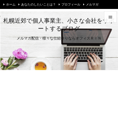
ホーム
あなたのしたいことは？
プロフィール
メルマガ
お問い合わせ・ご相談
Twitter

札幌近郊で個人事業主、小さな会社をサポ
ートするブログ

メニュ
メルマガ配信・様々な仕組作りならオフィスＲＩＮ

サイド

前へ

次へ

検索