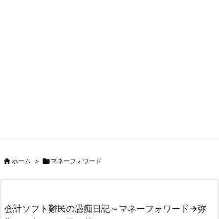

ホーム
>

マネーフォワード
会計ソフト難民の愚痴日記～マネーフォワード→弥