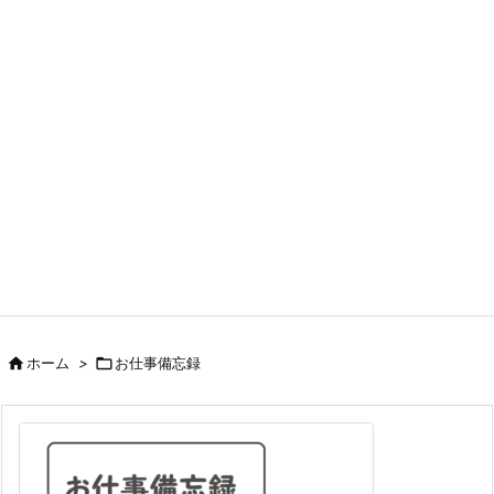

ホーム
>

お仕事備忘録