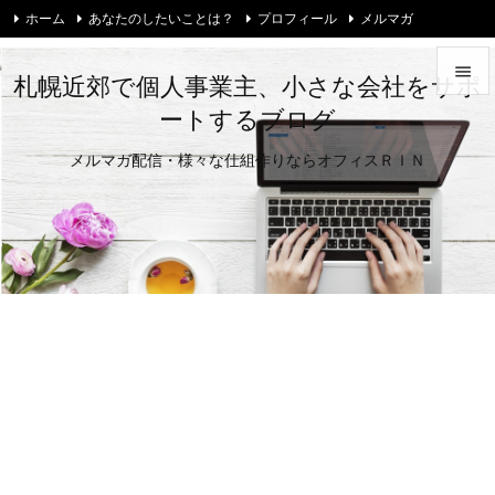
ホーム
あなたのしたいことは？
プロフィール
メルマガ
お問い合わせ・ご相談
Twitter

札幌近郊で個人事業主、小さな会社をサポ
ートするブログ

メニュ
メルマガ配信・様々な仕組作りならオフィスＲＩＮ

サイド

前へ

次へ

検索