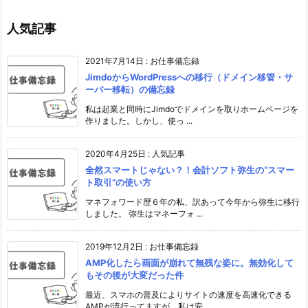
人気記事
2021年7月14日
:
お仕事備忘録
JimdoからWordPressへの移行（ドメイン移管・サ
ーバー移転）の備忘録
私は起業と同時にJimdoでドメインを取りホームページを
作りました。しかし、使っ ...
2020年4月25日
:
人気記事
全然スマートじゃない？！会計ソフト弥生の“スマー
ト取引”の使い方
マネフォワード歴６年の私、訳あって今年から弥生に移行
しました。 弥生はマネーフォ ...
2019年12月2日
:
お仕事備忘録
AMP化したら画面が崩れて無残な姿に。無効化して
もその後が大変だった件
最近、スマホの普及によりサイトの速度を高速化できる
AMPが流行ってますが、私は安 ...