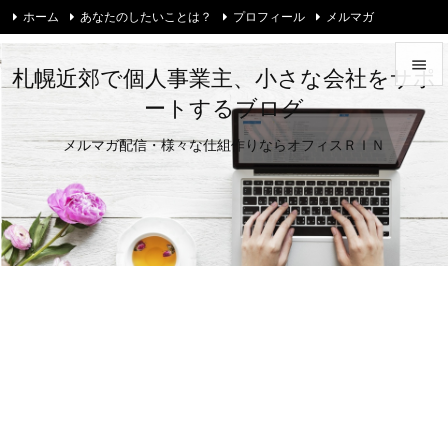
ホーム
あなたのしたいことは？
プロフィール
メルマガ
お問い合わせ・ご相談
Twitter

札幌近郊で個人事業主、小さな会社をサポ
ートするブログ

メニュ
メルマガ配信・様々な仕組作りならオフィスＲＩＮ

サイド

前へ

次へ

検索