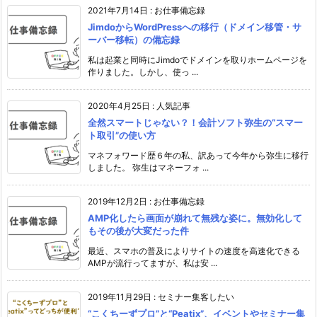
2021年7月14日
:
お仕事備忘録
JimdoからWordPressへの移行（ドメイン移管・サ
ーバー移転）の備忘録
私は起業と同時にJimdoでドメインを取りホームページを
作りました。しかし、使っ ...
2020年4月25日
:
人気記事
全然スマートじゃない？！会計ソフト弥生の“スマー
ト取引”の使い方
マネフォワード歴６年の私、訳あって今年から弥生に移行
しました。 弥生はマネーフォ ...
2019年12月2日
:
お仕事備忘録
AMP化したら画面が崩れて無残な姿に。無効化して
もその後が大変だった件
最近、スマホの普及によりサイトの速度を高速化できる
AMPが流行ってますが、私は安 ...
2019年11月29日
:
セミナー集客したい
“こくちーずプロ”と“Peatix”、イベントやセミナー集