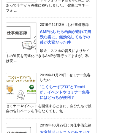
マネフォワード歴６年の私、訳
あって今年から弥生に移行しました。 弥生はマネー
フォ ...
2019年12月2日
:
お仕事備忘録
AMP化したら画面が崩れて無
残な姿に。無効化してもその
後が大変だった件
最近、スマホの普及によりサイ
トの速度を高速化できるAMPが流行ってますが、私
は安 ...
2019年11月29日
:
セミナー集客
したい
“こくちーずプロ”と“Peati
x”、イベントやセミナー集客
にはどっちが便利？
セミナーやイベントを開催するときに、自分たちで独
自の告知ページを作らなくても、無 ...
2019年10月29日
:
お仕事備忘録
お名前ドットコムからエック