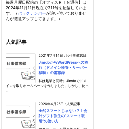
毎週月曜日配信の【オフィスＲＩＮ通信】は
2024年11月11日現在で311号を配信していま
す。（
バックナンバー
が追い付いておりませ
んが随意アップしてきます。）
人気記事
2021年7月14日
:
お仕事備忘録
JimdoからWordPressへの移
行（ドメイン移管・サーバー
移転）の備忘録
私は起業と同時にJimdoでドメ
インを取りホームページを作りました。しかし、使っ
...
2020年4月25日
:
人気記事
全然スマートじゃない？！会
計ソフト弥生の“スマート取
引”の使い方