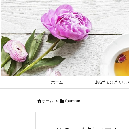
ホーム
あなたのしたいこ

ホーム
>

foumrun