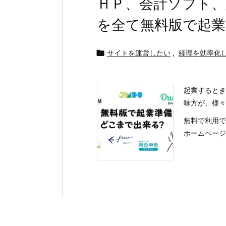
ＨＰ、会計ソフト、
を全て無料版で起

サイトを運営したい
,
経理を効率化
起業するとき
味方が、様々
無料で利用で
ホームページ： 