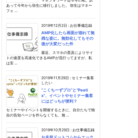
マネフォワード歴６年の私、訳
あって今年から弥生に移行しました。 弥生はマネー
フォ ...
2019年12月2日
:
お仕事備忘録
AMP化したら画面が崩れて無
残な姿に。無効化してもその
後が大変だった件
最近、スマホの普及によりサイ
トの速度を高速化できるAMPが流行ってますが、私
は安 ...
2019年11月29日
:
セミナー集客
したい
“こくちーずプロ”と“Peati
x”、イベントやセミナー集客
にはどっちが便利？
セミナーやイベントを開催するときに、自分たちで独
自の告知ページを作らなくても、無 ...
2019年10月29日
:
お仕事備忘録
お名前ドットコムからエック