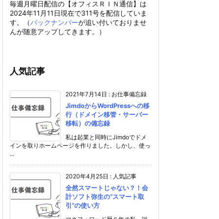
毎週月曜日配信の【オフィスＲＩＮ通信】は
2024年11月11日現在で311号を配信していま
す。（
バックナンバー
が追い付いておりませ
んが随意アップしてきます。）
人気記事
2021年7月14日
:
お仕事備忘録
JimdoからWordPressへの移
行（ドメイン移管・サーバー
移転）の備忘録
私は起業と同時にJimdoでドメ
インを取りホームページを作りました。しかし、使っ
...
2020年4月25日
:
人気記事
全然スマートじゃない？！会
計ソフト弥生の“スマート取
引”の使い方