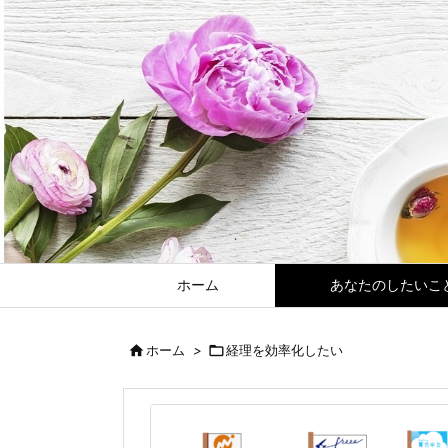
ホーム
あなたのしたいこ

ホーム
>

経理を効率化したい