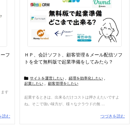
ネーフ
ＨＰ、会計ソフト、顧客管理＆メール配信ソフ
トを全て無料版で起業準備をしてみたら？

サイトを運営したい
,
経理を効率化したい
,
起業したい
,
顧客管理をしたい
ります
起業するときは、出来るだけコストは押さえたいですよ
ね。そこで強い味方が、様々なクラウドの無 ...
を読む
つづきを読む