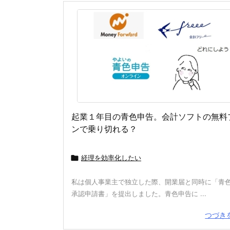
起業１年目の青色申告。会計ソフトの無料
ンで乗り切れる？

経理を効率化したい
私は個人事業主で独立した際、開業届と同時に「青
承認申請書」を提出しました。青色申告に ...
つづき