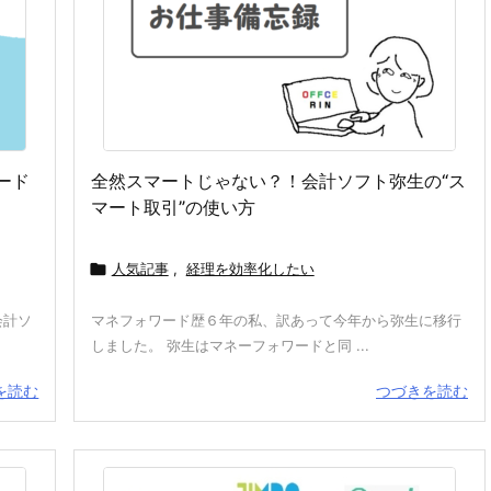
ード
全然スマートじゃない？！会計ソフト弥生の“ス
マート取引”の使い方

人気記事
,
経理を効率化したい
会計ソ
マネフォワード歴６年の私、訳あって今年から弥生に移行
しました。 弥生はマネーフォワードと同 ...
を読む
つづきを読む