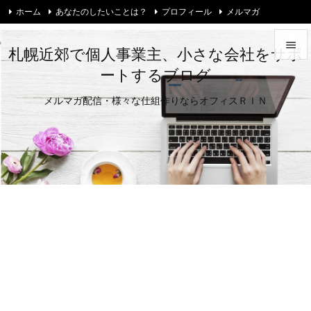
ホーム
あなたのしたいことは？
プロフィール
メルマガ
お問い合わせ・ご相談
Twitter

札幌近郊で個人事業主、小さな会社をサポ
ートするブログ

メニュ
メルマガ配信・様々な仕組作りならオフィスＲＩＮ

サイド

前へ

次へ

検索