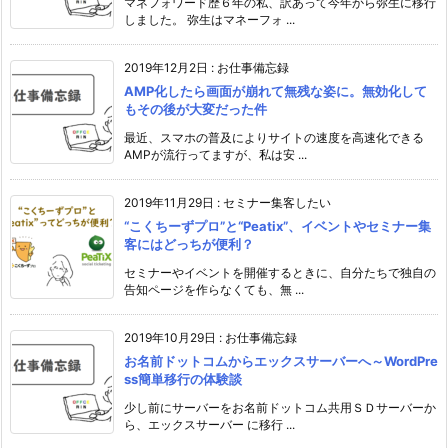
マネフォワード歴６年の私、訳あって今年から弥生に移行
しました。 弥生はマネーフォ ...
2019年12月2日
:
お仕事備忘録
AMP化したら画面が崩れて無残な姿に。無効化して
もその後が大変だった件
最近、スマホの普及によりサイトの速度を高速化できる
AMPが流行ってますが、私は安 ...
2019年11月29日
:
セミナー集客したい
“こくちーずプロ”と“Peatix”、イベントやセミナー集
客にはどっちが便利？
セミナーやイベントを開催するときに、自分たちで独自の
告知ページを作らなくても、無 ...
2019年10月29日
:
お仕事備忘録
お名前ドットコムからエックスサーバーへ～WordPre
ss簡単移行の体験談
少し前にサーバーをお名前ドットコム共用ＳＤサーバーか
ら、エックスサーバー に移行 ...