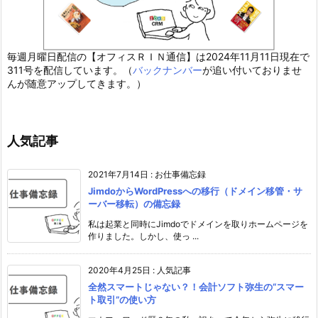
毎週月曜日配信の【オフィスＲＩＮ通信】は2024年11月11日現在で
311号を配信しています。（
バックナンバー
が追い付いておりませ
んが随意アップしてきます。）
人気記事
2021年7月14日
:
お仕事備忘録
JimdoからWordPressへの移行（ドメイン移管・サ
ーバー移転）の備忘録
私は起業と同時にJimdoでドメインを取りホームページを
作りました。しかし、使っ ...
2020年4月25日
:
人気記事
全然スマートじゃない？！会計ソフト弥生の“スマー
ト取引”の使い方