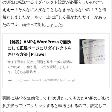
のURLに転送するリダイレクト設定が必要らしいのです。
ええー！そんなに大変なことしなきゃならないの！？と愕
然としましたが、ネット上に詳しく書かれたサイトがあっ
たので↓、頑張って対応しました。
【解説】AMPをWordPressで無効
にして正規ページにリダイレクトを
させる方法 | Pirawel
サイト運営に関わる問題が発生 一般の読者の
方のために、何が起こったか説明しましょ
う。 ①ある最新機 ...
https://news.pirawell.net/2019/11/19/stopamp/
実際にAMPを無効化しても1カ月たってもまだAMPのURLは
多少残っていてクリックすると転送されるので、設定して