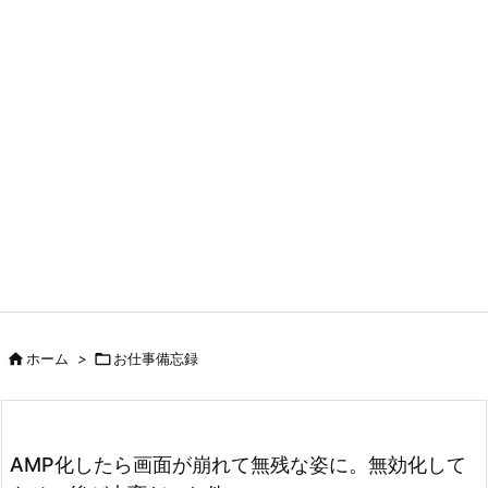

ホーム
>

お仕事備忘録
AMP化したら画面が崩れて無残な姿に。無効化して