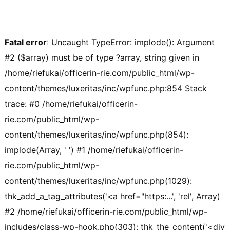
Fatal error
: Uncaught TypeError: implode(): Argument
#2 ($array) must be of type ?array, string given in
/home/riefukai/officerin-rie.com/public_html/wp-
content/themes/luxeritas/inc/wpfunc.php:854 Stack
trace: #0 /home/riefukai/officerin-
rie.com/public_html/wp-
content/themes/luxeritas/inc/wpfunc.php(854):
implode(Array, ' ') #1 /home/riefukai/officerin-
rie.com/public_html/wp-
content/themes/luxeritas/inc/wpfunc.php(1029):
thk_add_a_tag_attributes('<a href="https:...', 'rel', Array)
#2 /home/riefukai/officerin-rie.com/public_html/wp-
includes/class-wp-hook.php(303): thk_the_content('<div