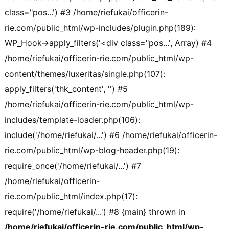
class="pos...') #3 /home/riefukai/officerin-
rie.com/public_html/wp-includes/plugin.php(189):
WP_Hook->apply_filters('<div class="pos...', Array) #4
/home/riefukai/officerin-rie.com/public_html/wp-
content/themes/luxeritas/single.php(107):
apply_filters('thk_content', '') #5
/home/riefukai/officerin-rie.com/public_html/wp-
includes/template-loader.php(106):
include('/home/riefukai/...') #6 /home/riefukai/officerin-
rie.com/public_html/wp-blog-header.php(19):
require_once('/home/riefukai/...') #7
/home/riefukai/officerin-
rie.com/public_html/index.php(17):
require('/home/riefukai/...') #8 {main} thrown in
/home/riefukai/officerin-rie.com/public_html/wp-