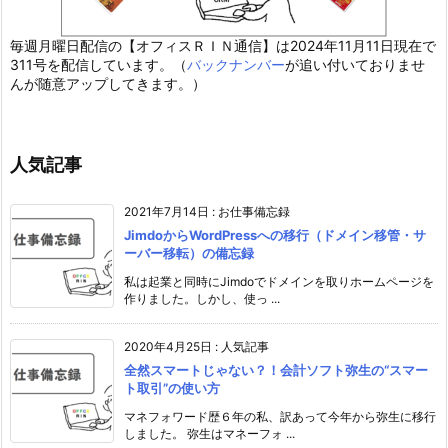
毎週月曜日配信の【オフィスＲＩＮ通信】は2024年11月11日現在で
311号を配信しています。（
バックナンバー
が追い付いておりませ
んが随意アップしてきます。）
人気記事
2021年7月14日
:
お仕事備忘録
JimdoからWordPressへの移行（ドメイン移管・サ
ーバー移転）の備忘録
私は起業と同時にJimdoでドメインを取りホームページを
作りました。しかし、使っ ...
2020年4月25日
:
人気記事
全然スマートじゃない？！会計ソフト弥生の“スマー
ト取引”の使い方
マネフォワード歴６年の私、訳あって今年から弥生に移行
しました。 弥生はマネーフォ ...