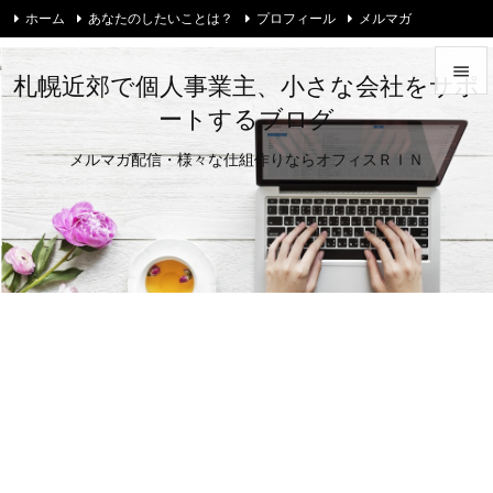
ホーム
あなたのしたいことは？
プロフィール
メルマガ
お問い合わせ・ご相談
Twitter

札幌近郊で個人事業主、小さな会社をサポ
ートするブログ

メニュ
メルマガ配信・様々な仕組作りならオフィスＲＩＮ

サイド

前へ

次へ

検索