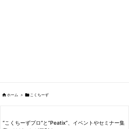

ホーム
>

こくちーず
“こくちーずプロ”と“Peatix”、イベントやセミナー集