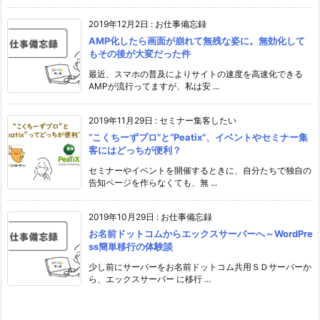
2019年12月2日
:
お仕事備忘録
AMP化したら画面が崩れて無残な姿に。無効化して
もその後が大変だった件
最近、スマホの普及によりサイトの速度を高速化できる
AMPが流行ってますが、私は安 ...
2019年11月29日
:
セミナー集客したい
“こくちーずプロ”と“Peatix”、イベントやセミナー集
客にはどっちが便利？
セミナーやイベントを開催するときに、自分たちで独自の
告知ページを作らなくても、無 ...
2019年10月29日
:
お仕事備忘録
お名前ドットコムからエックスサーバーへ～WordPre
ss簡単移行の体験談
少し前にサーバーをお名前ドットコム共用ＳＤサーバーか
ら、エックスサーバー に移行 ...